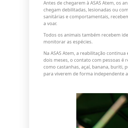
Antes de chegarem à ASAS Atem, os an
chegam debilitadas, lesionadas ou com
sanitárias e comportamentais, recebe
a voar.
Todos os animais também recebem ident
monitorar as espécies.
Na ASAS Atem, a reabilitação continu
dois meses, o contato com pessoas é r
como castanhas, açaí, banana, buriti, 
para viverem de forma independente ap