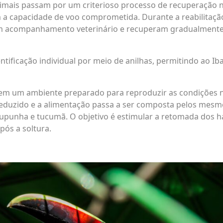
imais passam por um criterioso processo de recuperação 
 a capacidade de voo comprometida. Durante a reabilitação,
m acompanhamento veterinário e recuperam gradualmente 
ificação individual por meio de anilhas, permitindo ao I
a em um ambiente preparado para reproduzir as condições
eduzido e a alimentação passa a ser composta pelos mesmo
pupunha e tucumã. O objetivo é estimular a retomada dos h
ós a soltura.