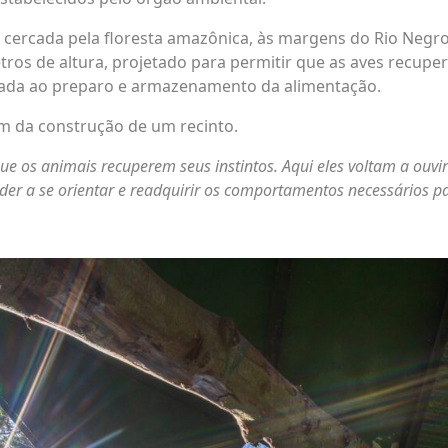
l cercada pela floresta amazônica, às margens do Rio Negr
os de altura, projetado para permitir que as aves recup
nada ao preparo e armazenamento da alimentação.
ém da construção de um recinto.
 os animais recuperem seus instintos. Aqui eles voltam a ouvir o
der a se orientar e readquirir os comportamentos necessários p