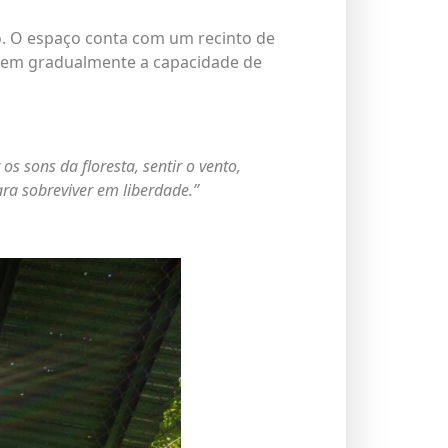
o. O espaço conta com um recinto de
erem gradualmente a capacidade de
s sons da floresta, sentir o vento,
ara sobreviver em liberdade.”