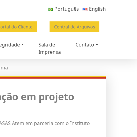
Português
English
ortal do Cliente
Central de Arquivos
egridade
Sala de
Contato
Imprensa
bama
tação em projeto
 ASAS Atem
em parceria com o
Instituto