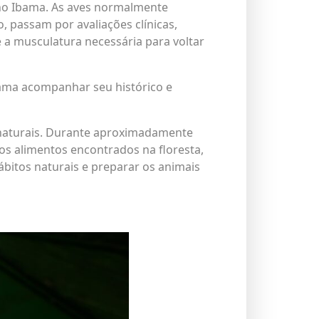
no Ibama. As aves normalmente
 passam por avaliações clínicas,
a musculatura necessária para voltar
bama acompanhar seu histórico e
 naturais. Durante aproximadamente
s alimentos encontrados na floresta,
ábitos naturais e preparar os animais