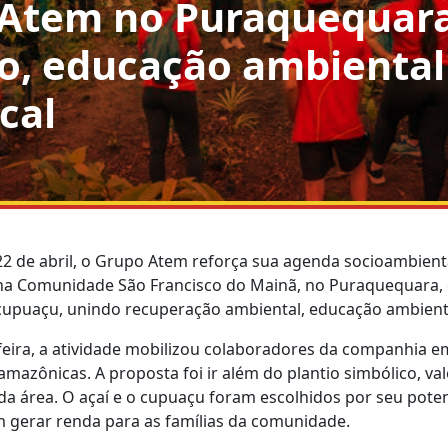
 Atem no Puraquequar
o, educação ambiental 
cal
22 de abril, o Grupo Atem reforça sua agenda socioambien
 na Comunidade São Francisco do Mainã, no Puraquequara, e
 cupuaçu, unindo recuperação ambiental, educação ambiental
eira, a atividade mobilizou colaboradores da companhia e
mazônicas. A proposta foi ir além do plantio simbólico, va
da área. O açaí e o cupuaçu foram escolhidos por seu poten
 gerar renda para as famílias da comunidade.