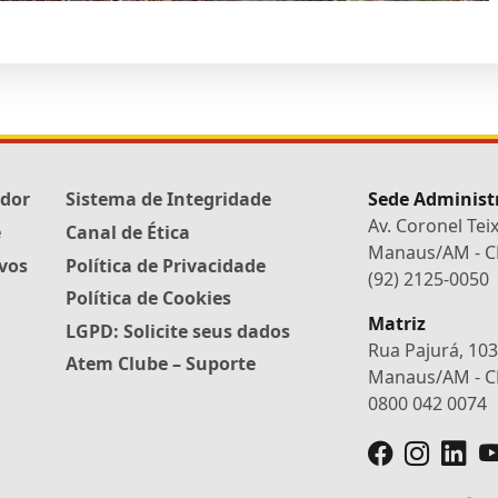
edor
Sistema de Integridade
Sede Administ
Av. Coronel Tei
e
Canal de Ética
Manaus/AM - CE
ivos
Política de Privacidade
(92) 2125-0050
Política de Cookies
Matriz
LGPD: Solicite seus dados
Rua Pajurá, 103 -
Atem Clube – Suporte
Manaus/AM - CE
0800 042 0074