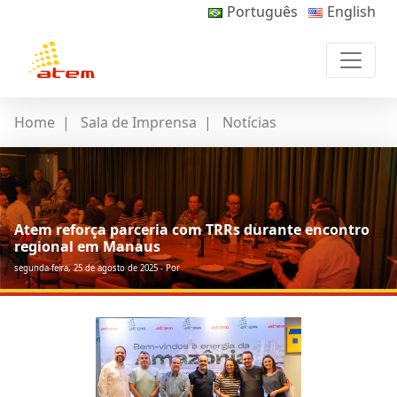
Português
English
Home
|
Sala de Imprensa
|
Notícias
Atem reforça parceria com TRRs durante encontro
regional em Manaus
segunda-feira, 25 de agosto de 2025 - Por