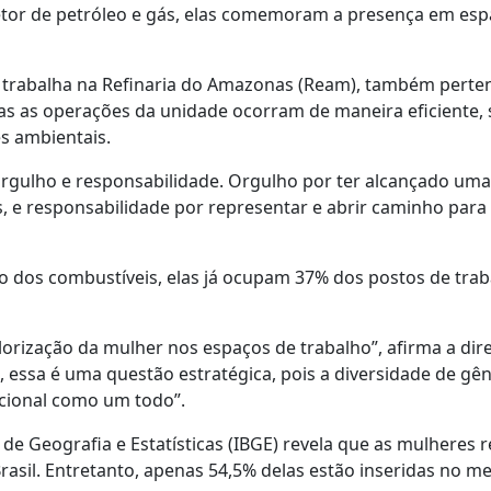
tor de petróleo e gás, elas comemoram a presença em es
ue trabalha na Refinaria do Amazonas (Ream), também perte
das as operações da unidade ocorram de maneira eficiente
s ambientais.
orgulho e responsabilidade. Orgulho por ter alcançado um
e responsabilidade por representar e abrir caminho para 
 dos combustíveis, elas já ocupam 37% dos postos de traba
lorização da mulher nos espaços de trabalho”, afirma a di
, essa é uma questão estratégica, pois a diversidade de gê
acional como um todo”.
 de Geografia e Estatísticas (IBGE) revela que as mulheres
rasil. Entretanto, apenas 54,5% delas estão inseridas no 