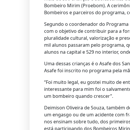
Bombeiro Mirim (Proebom). A cerimônia,
Bombeiros e parceiros do programa, c
Segundo o coordenador do Programa Ed
com o objetivo de contribuir para a fo
pluralidade cultural, valorização e p
mil alunos passaram pelo programa, q
alunos na capital e 529 no interior, on
Uma dessas crianças é o Asafe dos Sant
Asafe foi inscrito no programa pela m
“Foi muito legal, eu gostei muito de e
interessante para mim foi o salvamento
um bombeiro quando crescer”.
Deimison Oliveira de Souza, também de
um engasgo ou de um acidente com frat
nos ensinam sobre tudo, dos primeiros
está participando dos Bombeiros Mirin