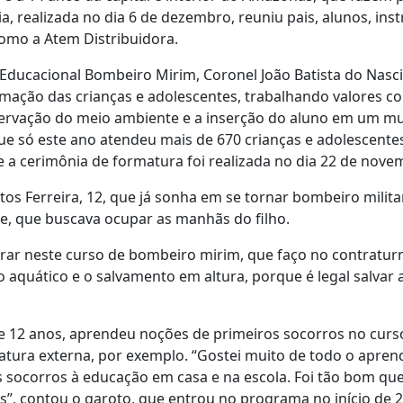
 realizada no dia 6 de dezembro, reuniu pais, alunos, instr
omo a Atem Distribuidora.
ucacional Bombeiro Mirim, Coronel João Batista do Nasci
rmação das crianças e adolescentes, trabalhando valores co
reservação do meio ambiente e a inserção do aluno em um mu
ue só este ano atendeu mais de 670 crianças e adolescent
de a cerimônia de formatura foi realizada no dia 22 de nove
os Ferreira, 12, que já sonha em se tornar bombeiro milit
ãe, que buscava ocupar as manhãs do filho.
ntrar neste curso de bombeiro mirim, que faço no contratu
 aquático e o salvamento em altura, porque é legal salvar
 12 anos, aprendeu noções de primeiros socorros no curso,
ura externa, por exemplo. “Gostei muito de todo o aprend
 socorros à educação em casa e na escola. Foi tão bom qu
s”, contou o garoto, que entrou no programa no início de 2