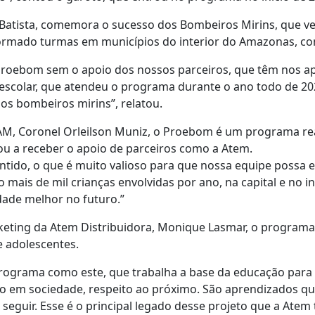
Batista, comemora o sucesso dos Bombeiros Mirins, que v
 formado turmas em municípios do interior do Amazonas, c
Proebom sem o apoio dos nossos parceiros, que têm nos ap
 escolar, que atendeu o programa durante o ano todo de 202
s bombeiros mirins”, relatou.
, Coronel Orleilson Muniz, o Proebom é um programa rea
u a receber o apoio de parceiros como a Atem.
sentido, o que é muito valioso para que nossa equipe possa 
ão mais de mil crianças envolvidas por ano, na capital e no i
ade melhor no futuro.”
keting da Atem Distribuidora, Monique Lasmar, o program
 adolescentes.
 programa como este, que trabalha a base da educação para
o em sociedade, respeito ao próximo. São aprendizados qu
seguir. Esse é o principal legado desse projeto que a Atem