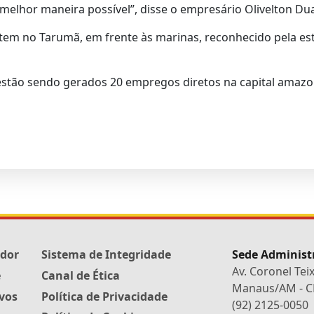
 melhor maneira possível”, disse o empresário Olivelton Dua
em no Tarumã, em frente às marinas, reconhecido pela est
 estão sendo gerados 20 empregos diretos na capital amaz
edor
Sistema de Integridade
Sede Administ
Av. Coronel Tei
e
Canal de Ética
Manaus/AM - CE
ivos
Política de Privacidade
(92) 2125-0050