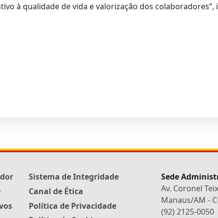
entivo à qualidade de vida e valorização dos colaboradores”,
edor
Sistema de Integridade
Sede Administ
Av. Coronel Tei
e
Canal de Ética
Manaus/AM - CE
ivos
Política de Privacidade
(92) 2125-0050