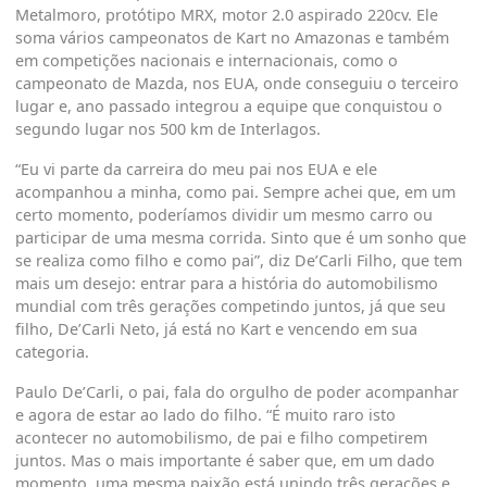
Metalmoro, protótipo MRX, motor 2.0 aspirado 220cv. Ele
soma vários campeonatos de Kart no Amazonas e também
em competições nacionais e internacionais, como o
campeonato de Mazda, nos EUA, onde conseguiu o terceiro
lugar e, ano passado integrou a equipe que conquistou o
segundo lugar nos 500 km de Interlagos.
“Eu vi parte da carreira do meu pai nos EUA e ele
acompanhou a minha, como pai. Sempre achei que, em um
certo momento, poderíamos dividir um mesmo carro ou
participar de uma mesma corrida. Sinto que é um sonho que
se realiza como filho e como pai”, diz De’Carli Filho, que tem
mais um desejo: entrar para a história do automobilismo
mundial com três gerações competindo juntos, já que seu
filho, De’Carli Neto, já está no Kart e vencendo em sua
categoria.
Paulo De’Carli, o pai, fala do orgulho de poder acompanhar
e agora de estar ao lado do filho. “É muito raro isto
acontecer no automobilismo, de pai e filho competirem
juntos. Mas o mais importante é saber que, em um dado
momento, uma mesma paixão está unindo três gerações e